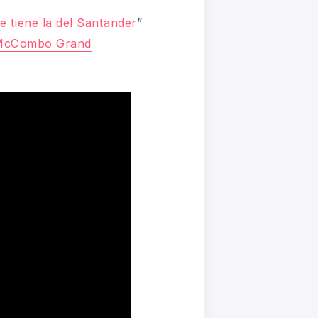
e tiene la del Santander
”
 McCombo Grand