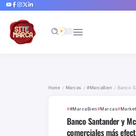
Home
Marcas
#MarcaBien
Banco Sa
/
/
/
#MarcaBien
Marcas
Market
Banco Santander y Mc
comerciales más efect