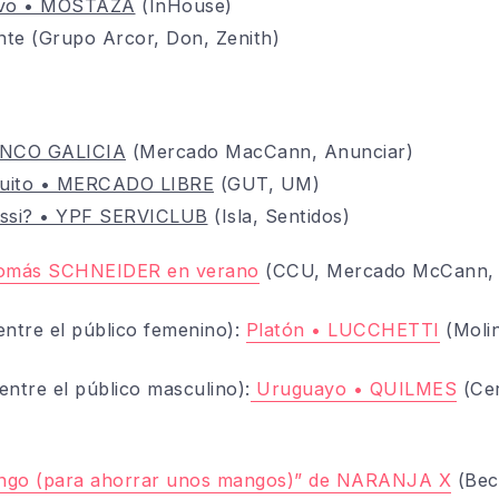
evo • MOSTAZA
(InHouse)
nte
(Grupo Arcor, Don, Zenith)
ANCO GALICIA
(Mercado MacCann, Anunciar)
quito • MERCADO LIBRE
(GUT, UM)
essi? • YPF SERVICLUB
(Isla, Sentidos)
omás SCHNEIDER en verano
(CCU, Mercado McCann, 
ntre el público femenino):
Platón • LUCCHETTI
(Molin
ntre el público masculino):
Uruguayo • QUILMES
(Cer
ngo (para ahorrar unos mangos)” de NARANJA X
(Bec