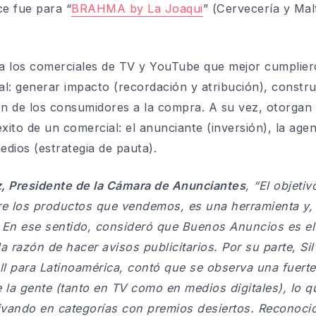
ce fue para “
BRAHMA by La Joaqui
” (Cervecería y Malt
 los comerciales de TV y YouTube que mejor cumplieron
l: generar impacto (recordación y atribución), constru
ón de los consumidores a la compra. A su vez, otorgan 
xito de un comercial: el anunciante (inversión), la agen
edios (estrategia de pauta).
z, Presidente de la Cámara de Anunciantes
, “El objeti
e los productos que vendemos, es una herramienta y,
”. En ese sentido, consideró que Buenos Anuncios es e
 la razón de hacer avisos publicitarios. Por su parte, 
ll para Latinoamérica, contó que se observa una fuerte
e la gente (tanto en TV como en medios digitales), lo 
ivando en categorías con premios desiertos. Reconoció