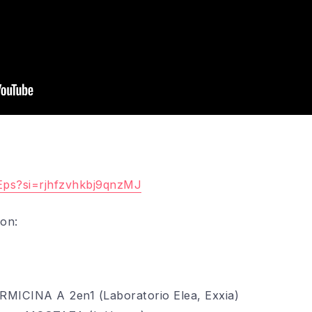
Eps?si=rjhfzvhkbj9qnzMJ
on:
ERMICINA A 2en1
(Laboratorio Elea, Exxia)