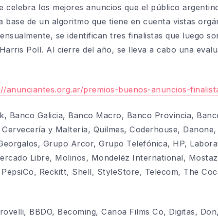
 celebra los mejores anuncios que el público argentino
a base de un algoritmo que tiene en cuenta vistas orgán
Mensualmente, se identifican tres finalistas que luego 
Harris Poll. Al cierre del año, se lleva a cabo una evalu
://anunciantes.org.ar/premios-buenos-anuncios-finalis
k, Banco Galicia, Banco Macro, Banco Provincia, Ban
Cervecería y Maltería, Quilmes, Coderhouse, Danone, F
Georgalos, Grupo Arcor, Grupo Telefónica, HP, Laborat
rcado Libre, Molinos, Mondelēz International, Mostaz
 PepsiCo, Reckitt, Shell, StyleStore, Telecom, The Co
rovelli, BBDO, Becoming, Canoa Films Co, Digitas, Don, 