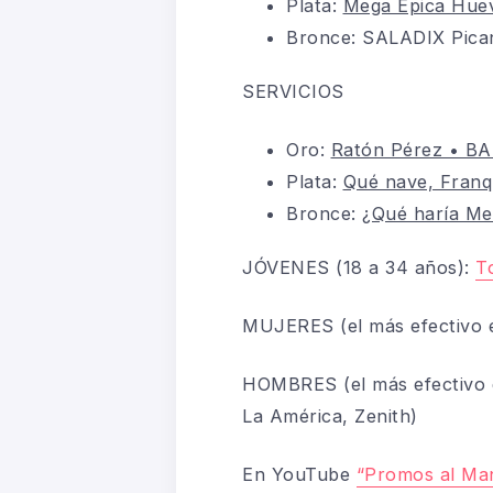
Plata:
Mega Épica Hu
Bronce:
SALADIX Pica
SERVICIOS
Oro:
Ratón Pérez • B
Plata:
Qué nave, Fran
Bronce:
¿Qué haría M
JÓVENES (18 a 34 años):
T
MUJERES (el más efectivo e
HOMBRES (el más efectivo e
La América, Zenith)
En YouTube
“Promos al Ma