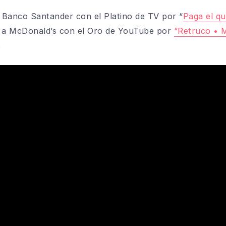
 Banco Santander con el Platino de TV por “
Paga el qu
 a McDonald’s con el Oro de YouTube por
“Retruco •
.